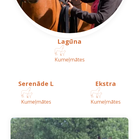
Lagūna
Kumeļmātes
Serenāde L
Ekstra
Kumeļmātes
Kumeļmātes