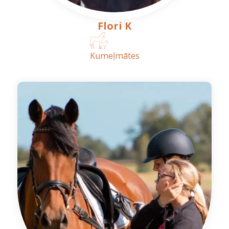
Flori K
Kumeļmātes