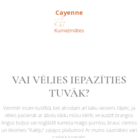
Cayenne
Kumeļmātes
VAI VĒLIES IEPAZĪTIES
TUVĀK?
Vienmēr esam kustībā, bet atrodam arī laiku viesiem, tāpēc, ja
vēlies pacienāt ar ābolu kādu mūsu bērīti, ieraudzīt brangos
Angus buļļus vai noglāstīt kumeļa maigo purniņu, brauc ciemos
un tiksimies “Kalēju” zaļajos plašumos! Ar mums sazināties vari
sadaļā kontakti.