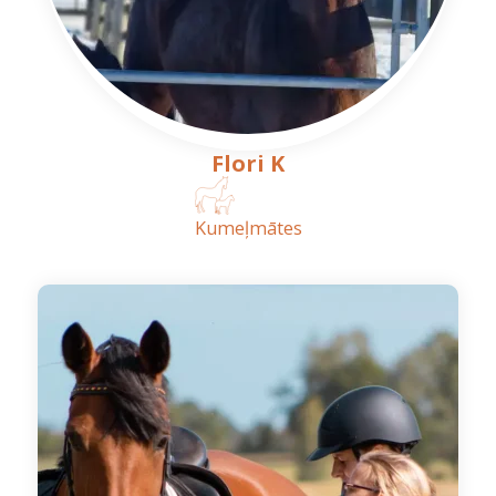
Flori K
Kumeļmātes