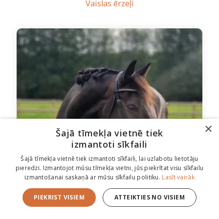
Vaislas ērzeļi
×
Šajā tīmekļa vietnē tiek
izmantoti sīkfaili
Šajā tīmekļa vietnē tiek izmantoti sīkfaili, lai uzlabotu lietotāju
pieredzi. Izmantojot mūsu tīmekļa vietni, jūs piekrītat visu sīkfailu
izmantošanai saskaņā ar mūsu sīkfailu politiku.
Lasīt vairāk
PIEKRIST VISIEM
ATTEIKTIES NO VISIEM