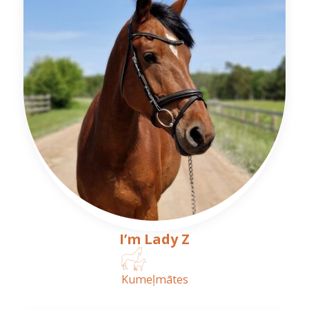
I’m Lady Z
Kumeļmātes