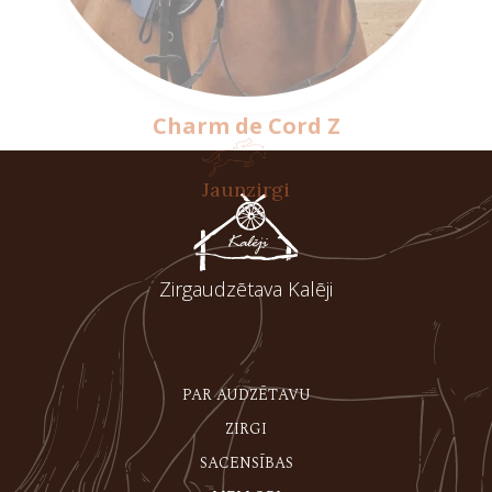
Charm de Cord Z
Jaunzirgi
Zirgaudzētava Kalēji
PAR AUDZĒTAVU
ZIRGI
SACENSĪBAS