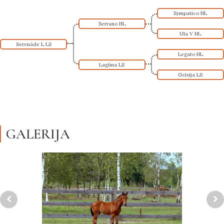
Sympatico HL
Serrano HL
Ula V HL
Serenāde L LS
Legato HL
Lagūna LS
Geisija LS
GALERIJA