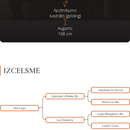
Apzīmējums
kastrāts (gelding)
Augums
168
cm
IZCELSME
Quidam De Revel
Quidam's Rubin HL
Helvecia HL
Qui Lago
Lago Maggiore HL
La-Gomera
Lady's Love