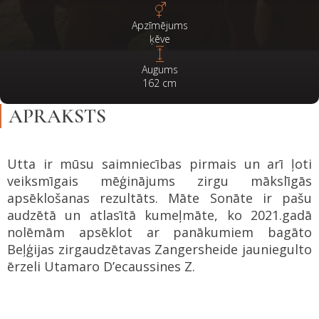
Apzīmējums
ķēve
Augums
162
cm
APRAKSTS
Utta ir mūsu saimniecības pirmais un arī ļoti
veiksmīgais mēģinājums zirgu mākslīgās
apsēklošanas rezultāts. Māte Sonāte ir pašu
audzētā un atlasītā kumeļmāte, ko 2021.gadā
nolēmām apsēklot ar panākumiem bagāto
Beļģijas zirgaudzētavas Zangersheide jauniegulto
ērzeli Utamaro D’ecaussines Z.