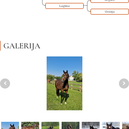
Lagūna
Geisija
GALERIJA