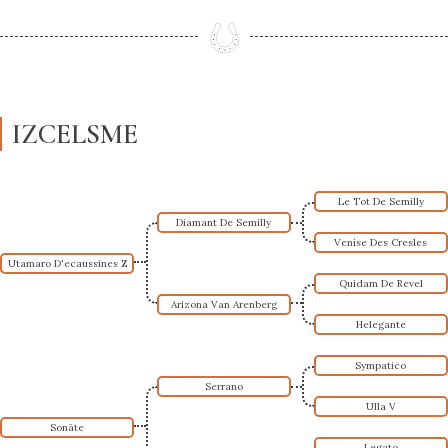
IZCELSME
Le Tot De Semilly
Diamant De Semilly
Venise Des Cresles
Utamaro D'ecaussines Z
Quidam De Revel
Arizona Van Arenberg
Helegante
Sympatico
Serrano
Ulla V
Sonāte
Legato