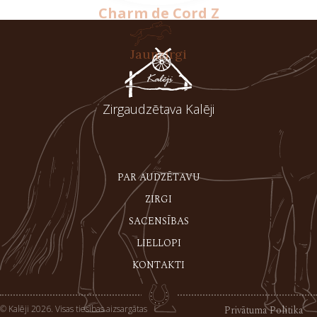
Charm de Cord Z
Jaunzirgi
Zirgaudzētava Kalēji
PAR AUDZĒTAVU
ZIRGI
SACENSĪBAS
LIELLOPI
KONTAKTI
© Kalēji 2026. Visas tiesības aizsargātas
Privātuma Politika