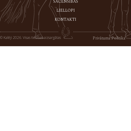
SACENSĪBAS
LIELLOPI
KONTAKTI
© Kalēji 2026. Visas tiesības aizsargātas
Privātuma Politika