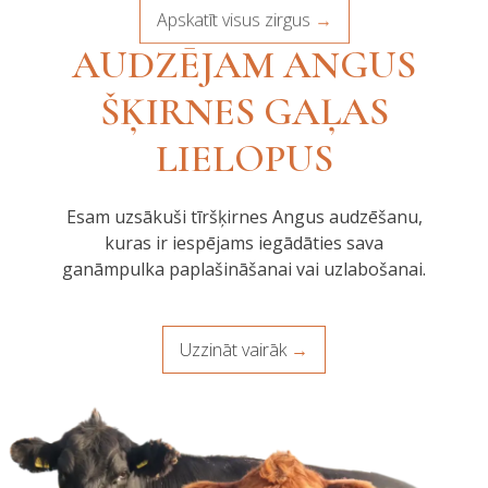
Apskatīt visus zirgus
AUDZĒJAM ANGUS
ŠĶIRNES GAĻAS
LIELOPUS
Esam uzsākuši tīršķirnes Angus audzēšanu,
kuras ir iespējams iegādāties sava
ganāmpulka paplašināšanai vai uzlabošanai.
Uzzināt vairāk