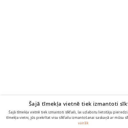
Šajā tīmekļa vietnē tiek izmantoti sīkf
Šajā tīmekļa vietnē tiek izmantoti sīkfaili, lai uzlabotu lietotāju piered
tīmekļa vietni, jūs piekrītat visu sīkfailu izmantošanai saskaņā ar mūsu sī
vairāk