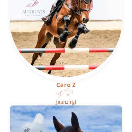
Caro Z
Jaunzirgi