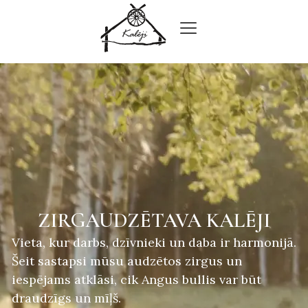
ZIRGAUDZĒTAVA KALĒJI
Vieta, kur darbs, dzīvnieki un daba ir harmonijā.
Šeit sastapsi mūsu audzētos zirgus un
iespējams atklāsi, cik Angus bullis var būt
draudzīgs un mīļš.