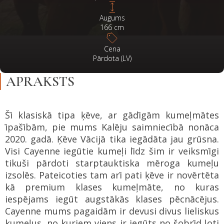
Augums
166
cm
Cena
Pārdota (LV)
APRAKSTS
Šī klasiskā tipa ķēve, ar gādīgām kumeļmātes
īpašībām, pie mums Kalēju saimniecībā nonāca
2020. gadā. Ķēve Vācijā tika iegādāta jau grūsna.
Visi Cayenne iegūtie kumeļi līdz šim ir veiksmīgi
tikuši pārdoti starptauktiska mēroga kumeļu
izsolēs. Pateicoties tam arī pati ķēve ir novērtēta
kā premium klases kumeļmāte, no kuras
iespējams iegūt augstākās klases pēcnācējus.
Cayenne mums pagaidām ir devusi divus lieliskus
kumeļus, no kuriem viens ir iegūts no šobrīd ļoti