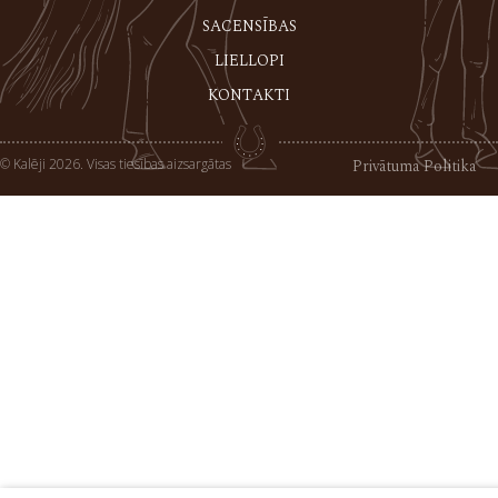
SACENSĪBAS
LIELLOPI
KONTAKTI
© Kalēji 2026. Visas tiesības aizsargātas
Privātuma Politika