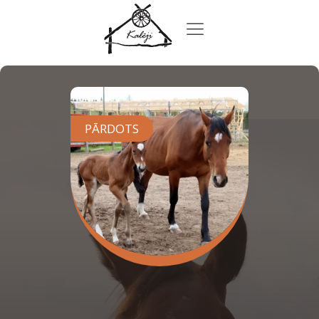
PĀRDOTS