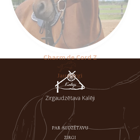
Charm de Cord Z
Jaunzirgi
Zirgaudzētava Kalēji
PAR AUDZĒTAVU
ZIRGI