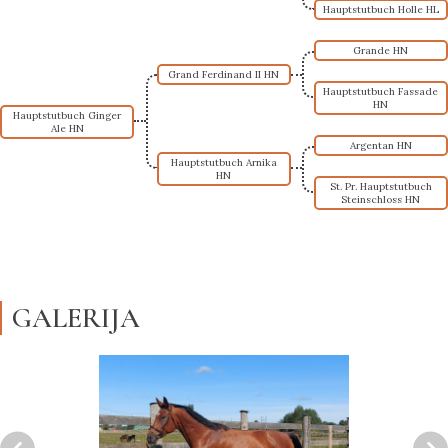
Hauptstutbuch Holle HL
Grande HN
Grand Ferdinand II HN
Hauptstutbuch Fassade
HN
Hauptstutbuch Ginger
Ale HN
Argentan HN
Hauptstutbuch Arnika
HN
St. Pr. Hauptstutbuch
Steinschloss HN
GALERIJA