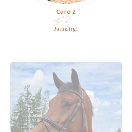
Caro Z
Jaunzirgi