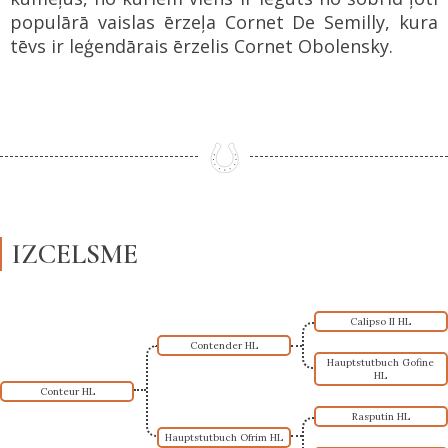
populārā vaislas ērzeļa Cornet De Semilly, kura
tēvs ir leģendārais ērzelis Cornet Obolensky.
IZCELSME
Calipso II HL
Contender HL
Hauptstutbuch Gofine
HL
Conteur HL
Rasputin HL
Hauptstutbuch Ofrim HL