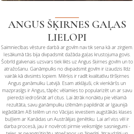
ANGUS ŠĶIRNES GAĻAS
LIELOPI
Saimniecības vēsture darbā ar govīm nav tik sena kā ar zirgiem.
Iesākumā tās bija divpadsmit dažāda gaļas krustojuma govis.
Šobrīd galvenais uzsvars tiek likts uz Angus šķirnes govīm un to
atražošanu. Ganāmpulks no divpadsmit govīm ir izaudzis līdz
vairāk kā divsimts lopiem. Mērķis ir radīt kvalitatīvu tīršķirnes
Angus ganāmulku Latvijā. Esam atklājuši, cik vienkāršs un
mazprasīgs ir Angus, tāpēc vēlamies to popularizēt un ar savu
pieredzi iedrošināt arī citus. Lai ātrāk nonāktu pie vēlamā
rezultāta, savu ganāmpulku izlēmām papildināt ar Igaunijā
iegādātām AB telēm un no Vācijas ievestiem augstākās klases
buļļiem ar Kanādas un Austrālijas ģenētiku. Lai arī viss vēl ir
darba procesā, jau ir novēroti pirmie veiksmīgie sasniegumi -
teles ar neapgrūtinātu atnešanos un žiperīgi, ātraudzīgi un