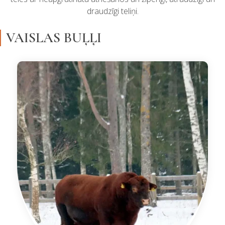
draudzīgi teliņi.
VAISLAS BUĻĻI