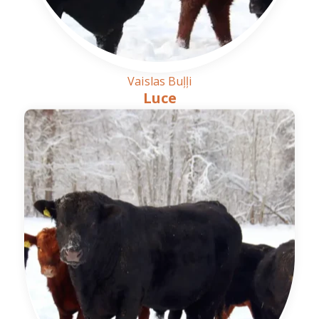
Vaislas Buļļi
Luce