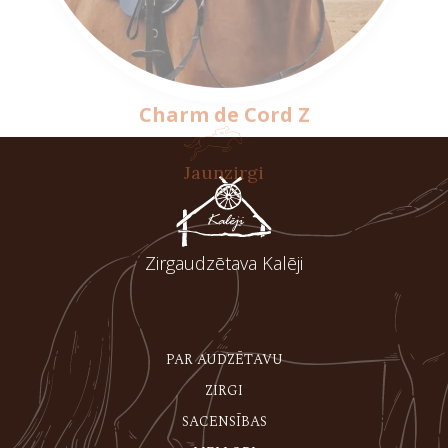
Charm de Cord Z
Jaunzirgi
Zirgaudzētava Kalēji
PAR AUDZĒTAVU
ZIRGI
SACENSĪBAS