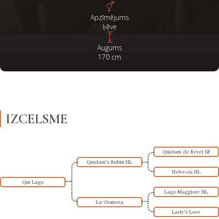
Apzīmējums
ķēve
Augums
170
cm
IZCELSME
Quidam de Revel SF
Quidam's Rubin HL
Helvecia HL
Qui Lago
Lago Maggiore HL
La-Gomera
Lady's Love