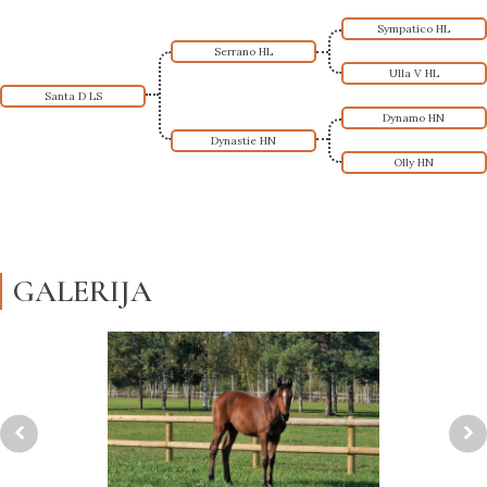
Sympatico HL
Serrano HL
Ulla V HL
Santa D LS
Dynamo HN
Dynastie HN
Olly HN
GALERIJA