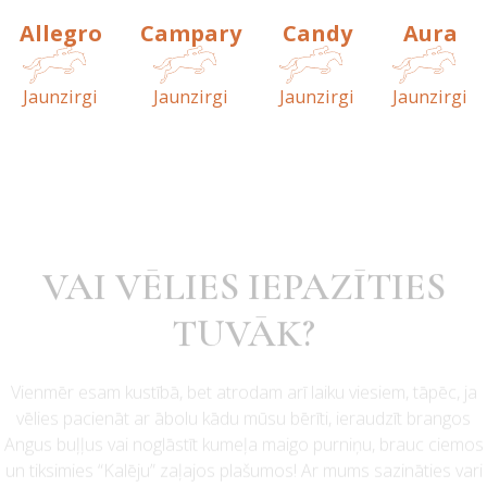
Allegro
Campary
Candy
Aura
Jaunzirgi
Jaunzirgi
Jaunzirgi
Jaunzirgi
VAI VĒLIES IEPAZĪTIES
TUVĀK?
Vienmēr esam kustībā, bet atrodam arī laiku viesiem, tāpēc, ja
vēlies pacienāt ar ābolu kādu mūsu bērīti, ieraudzīt brangos
Angus buļļus vai noglāstīt kumeļa maigo purniņu, brauc ciemos
un tiksimies “Kalēju” zaļajos plašumos! Ar mums sazināties vari