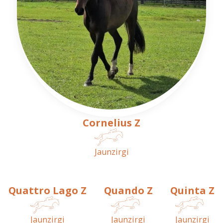
Cornelius Z
Jaunzirgi
Quattro Lago Z
Quando Z
Quinta Z
Jaunzirgi
Jaunzirgi
Jaunzirgi