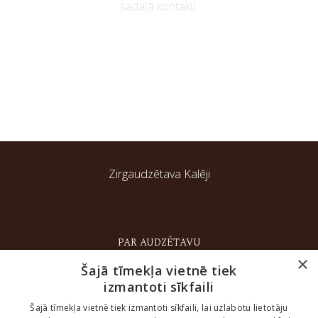
sadaļā kontakti.
Zirgaudzētava Kalēji
PAR AUDZĒTAVU
×
ZIRGI
Šajā tīmekļa vietnē tiek
izmantoti sīkfaili
SACENSĪBAS
LIELLOPI
Šajā tīmekļa vietnē tiek izmantoti sīkfaili, lai uzlabotu lietotāju