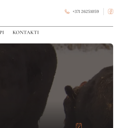
+371
26251059
PI
KONTAKTI