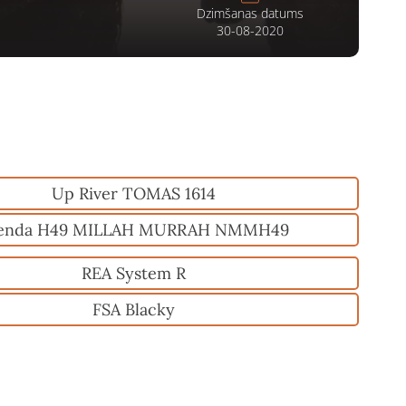
Dzimšanas datums
30-08-2020
Up River TOMAS 1614
enda H49 MILLAH MURRAH NMMH49
REA System R
FSA Blacky